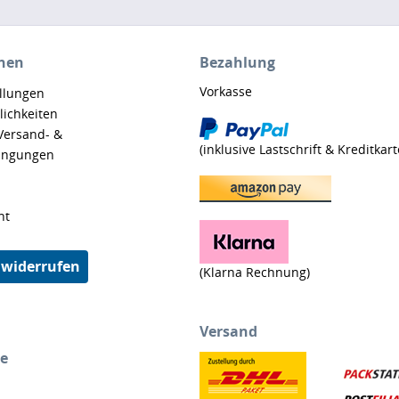
nen
Bezahlung
Vorkasse
ellungen
ichkeiten
 Versand- &
(inklusive Lastschrift & Kreditkart
ingungen
ht
 widerrufen
(Klarna Rechnung)
Versand
ce