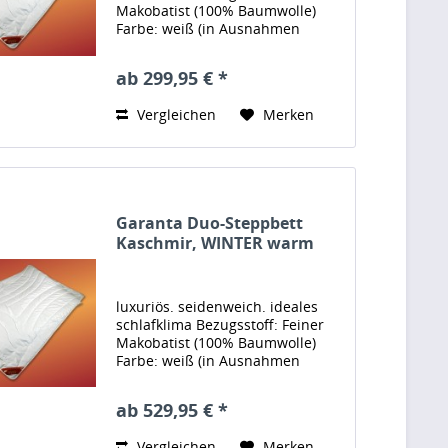
Makobatist (100% Baumwolle)
Farbe: weiß (in Ausnahmen
creme/braun) Verarbeitung: mit
spitzen Ecken Füllung: 100%
ab 299,95 € *
feinstes Cashmere Füllmenge: ca.
135x200 cm, Füllmenge: ca....
Vergleichen
Merken
Garanta Duo-Steppbett
Kaschmir, WINTER warm
luxuriös. seidenweich. ideales
schlafklima Bezugsstoff: Feiner
Makobatist (100% Baumwolle)
Farbe: weiß (in Ausnahmen
creme/braun) Verarbeitung: mit
abgerundeten Ecken und
ab 529,95 € *
Softeinfassung der Ränder
Füllung: 100% feinstes
Vergleichen
Merken