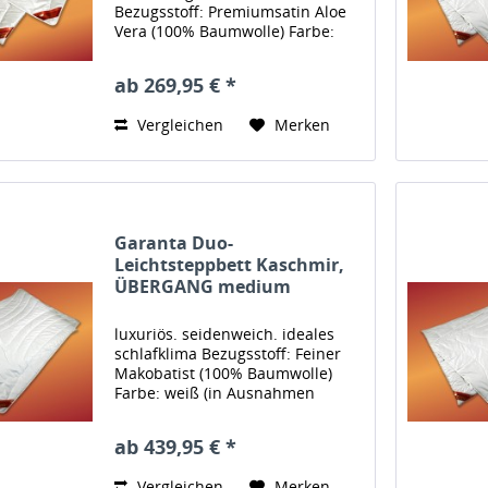
Bezugsstoff: Premiumsatin Aloe
Vera (100% Baumwolle) Farbe:
weiß Verarbeitung: mit
abgerundeten Ecken und
ab 269,95 € *
Softeinfassung der Ränder
Füllung: 100% feinstes Kamelhaar
Vergleichen
Merken
Füllmenge: ca....
Garanta Duo-
Leichtsteppbett Kaschmir,
ÜBERGANG medium
luxuriös. seidenweich. ideales
schlafklima Bezugsstoff: Feiner
Makobatist (100% Baumwolle)
Farbe: weiß (in Ausnahmen
creme/braun) Verarbeitung: mit
abgerundeten Ecken und
ab 439,95 € *
Softeinfassung der Ränder
Füllung: 100% feinstes
Vergleichen
Merken