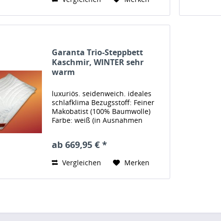
Cashmere...
Garanta Trio-Steppbett
Kaschmir, WINTER sehr
warm
luxuriös. seidenweich. ideales
schlafklima Bezugsstoff: Feiner
Makobatist (100% Baumwolle)
Farbe: weiß (in Ausnahmen
creme/braun) Verarbeitung: mit
abgerundeten Ecken und
ab 669,95 € *
Softeinfassung der Ränder
Füllung: 100% feinstes
Vergleichen
Merken
Cashmere...