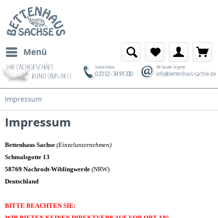
Menü
Impressum
Impressum
Bettenhaus Sachse
(Einzelunternehmen)
Schmalsgotte 13
58769 Nachrodt-Wiblingwerde
(NRW)
Deutschland
BITTE BEACHTEN SIE:
WIR BIETEN KEINEN DIREKTVERKAUF VOR ORT AN!