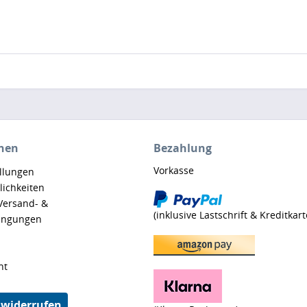
nen
Bezahlung
Vorkasse
ellungen
ichkeiten
 Versand- &
(inklusive Lastschrift & Kreditkart
ingungen
ht
 widerrufen