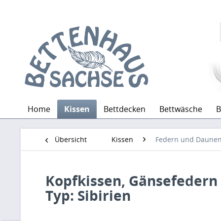
Home
Kissen
Bettdecken
Bettwäsche
B
Übersicht
Kissen
Federn und Daune
Kopfkissen, Gänsefedern
Typ: Sibirien