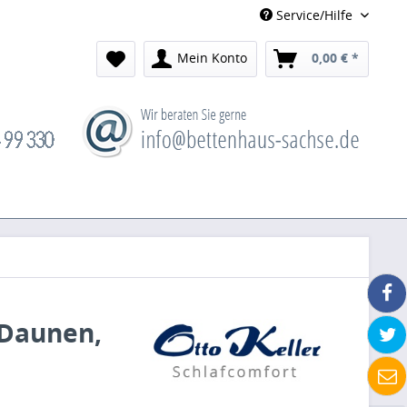
Service/Hilfe
Mein Konto
0,00 € *
 Daunen,