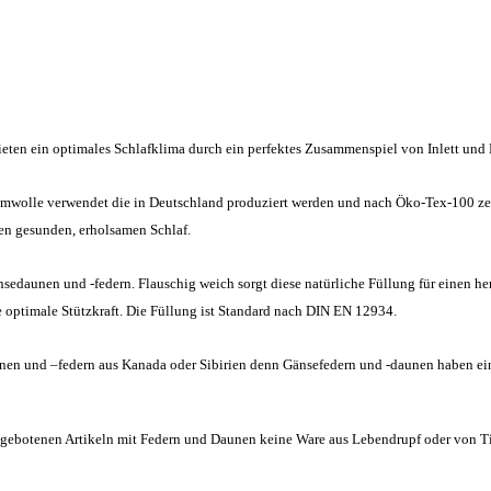
ieten ein optimales Schlafklima durch ein perfektes Zusammenspiel von Inlett und 
mwolle verwendet die in Deutschland produziert werden und nach Öko-Tex-100 zert
nen gesunden, erholsamen Schlaf.
nsedaunen und -federn. Flauschig weich sorgt diese natürliche Füllung für einen 
 optimale Stützkraft. Die Füllung ist Standard nach DIN EN 12934.
en und –federn aus Kanada oder Sibirien denn Gänsefedern und -daunen haben eine
angebotenen Artikeln mit Federn und Daunen keine Ware aus Lebendrupf oder von Ti