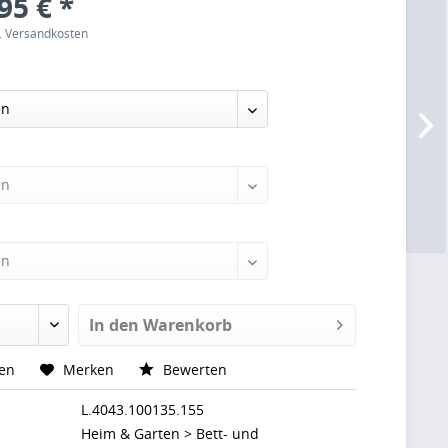
95 € *
l. Versandkosten
In den
Warenkorb
hen
Merken
Bewerten
L.4043.100135.155
Heim & Garten > Bett- und