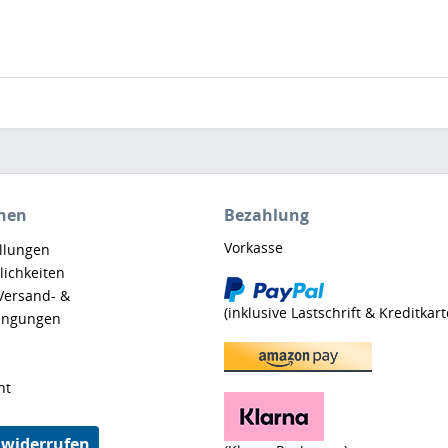
nen
Bezahlung
Vorkasse
ellungen
ichkeiten
 Versand- &
(inklusive Lastschrift & Kreditkart
ingungen
ht
 widerrufen