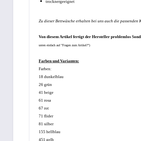
trocknergeeignet
Zu dieser Bettwäsche erhalten bei uns auch die passenden K
Von diesem Artikel fertigt der Hersteller problemlos Son
unten einfach auf "Fragen zum Artikel?")
Farben und
Varianten:
Farben:
18 dunkelblau
26 grün
41 beige
61 rosa
67 rot
71 flider
81 silber
155 hellblau
451 gelb