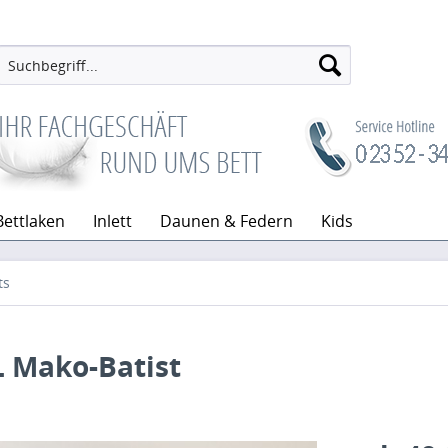
Bettlaken
Inlett
Daunen & Federn
Kids
ts
 Mako-Batist