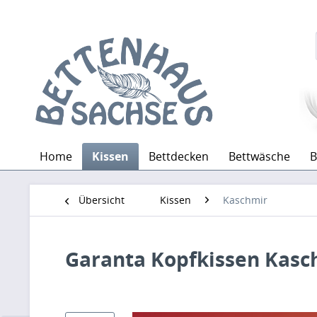
Home
Kissen
Bettdecken
Bettwäsche
B
Übersicht
Kissen
Kaschmir
Garanta Kopfkissen Kasc