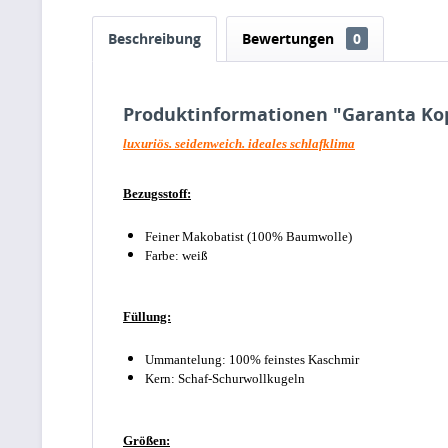
Beschreibung
Bewertungen
0
Produktinformationen "Garanta Kop
luxuriös. seidenweich. ideales schlafklima
Bezugsstoff:
Feiner Makobatist (100% Baumwolle)
Farbe: weiß
Füllung:
Ummantelung: 100% feinstes Kaschmir
Kern:
Schaf-Schurwollkugeln
Größen: