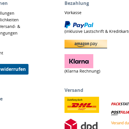
nen
Bezahlung
Vorkasse
ellungen
ichkeiten
 Versand- &
(inklusive Lastschrift & Kreditkart
ingungen
ht
 widerrufen
(Klarna Rechnung)
Versand
ce