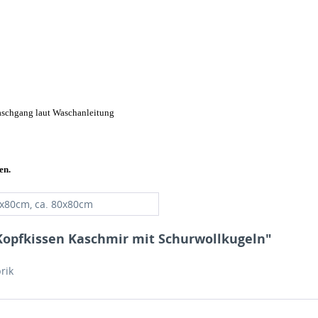
schgang laut Waschanleitung
en.
0x80cm, ca. 80x80cm
Kopfkissen Kaschmir mit Schurwollkugeln"
rik