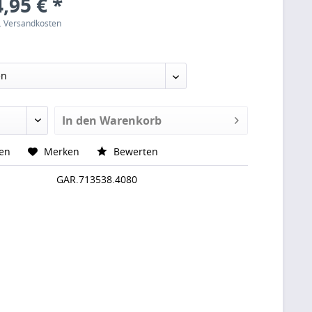
,95 € *
l. Versandkosten
In den
Warenkorb
hen
Merken
Bewerten
GAR.713538.4080