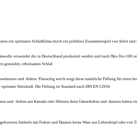
ieten ein optimales Schlafklima durch ein perfektes Zusammenspiel von Inlett und 
mwolle verwendet die in Deutschland produziert werden und nach Öko-Tex-100 zert
nen gesunden, erholsamen Schlaf.
nsedaunen und -federn. Flauschig weich sorgt diese natürliche Füllung für einen 
 optimale Stützkraft. Die Füllung ist Standard nach DIN EN 12934.
en und –federn aus Kanada oder Sibirien denn Gänsefedern und -daunen haben eine
angebotenen Artikeln mit Federn und Daunen keine Ware aus Lebendrupf oder von Ti