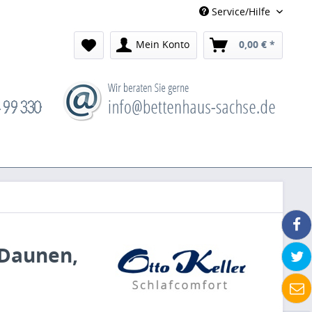
Service/Hilfe
Mein Konto
0,00 € *
 Daunen,