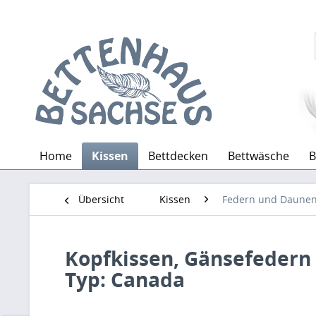
Home
Kissen
Bettdecken
Bettwäsche
B
Übersicht
Kissen
Federn und Daune
Kopfkissen, Gänsefedern
Typ: Canada