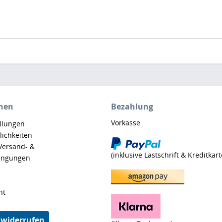
nen
Bezahlung
Vorkasse
ellungen
ichkeiten
 Versand- &
(inklusive Lastschrift & Kreditkart
ingungen
ht
 widerrufen